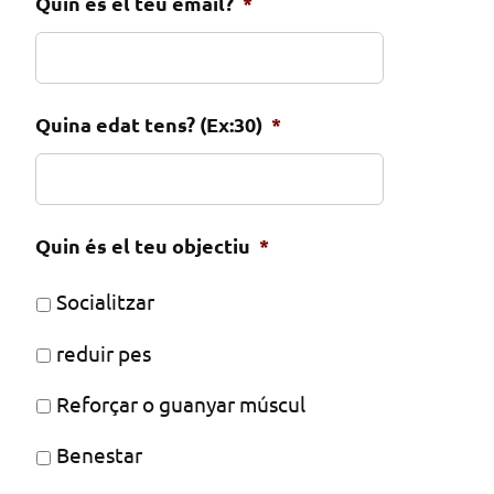
Quin és el teu email?
*
Quina edat tens? (Ex:30)
*
Quin és el teu objectiu
*
Socialitzar
reduir pes
Reforçar o guanyar múscul
Benestar