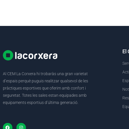
El
Ser
Act
Al CEM La Corxera hi trobaràs una gran varietat
Esp
d’espais perquè puguis realitzar qualsevol de les
pràctiques esportives que oferim amb confort i
Not
seguretat. Totes les sales estan equipades amb
Res
equipaments esportius d’última generació.
Equ