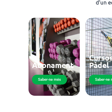
d’un e
Cursos
Abonament
Pàdel
Saber-ne més
Saber-ne