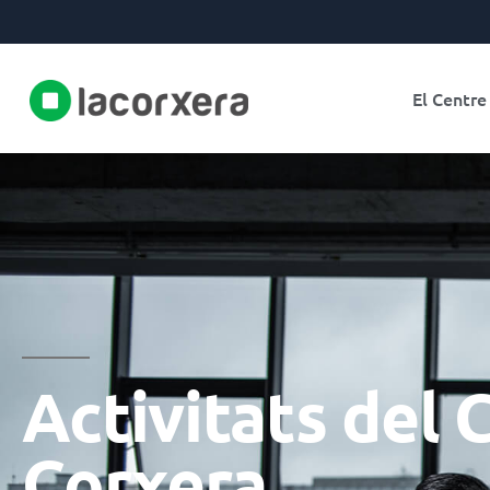
El Centre
Activitats del
Corxera