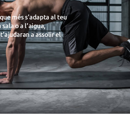
a que més s’adapta al teu
 sala o a l’aigua,
’ajudaran a assolir el