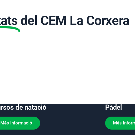
tats
del CEM La Corxera
rsos de natació
Pàdel
Més informació
Més infor