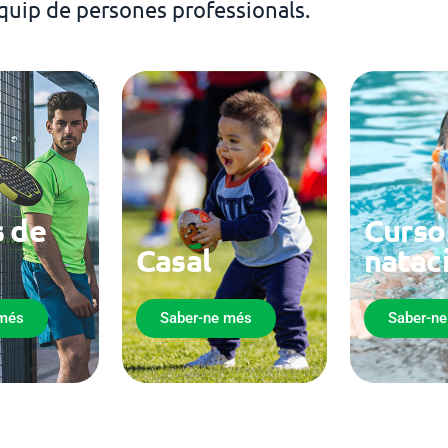
quip de persones professionals.
 de
Curso
Casal
natac
 més
Saber-ne més
Saber-n