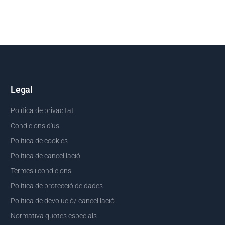
Legal
Política de privacitat
Condicions d'us
Política de cookies
Política de cancel·lació
Termes i condicions
Política de protecció de dades
Política de devolució/ cancel·lació
Normativa quotes especials