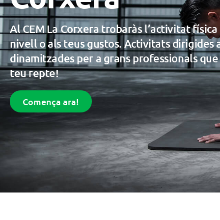
Al CEM La Corxera trobaràs l’activitat físic
nivell o als teus gustos. Activitats dirigides a
dinamitzades per a grans professionals que t
teu repte!
Comença ara!