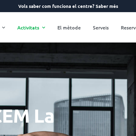
Vols saber com funciona el centre? Saber més
Activitats
El mètode
Serveis
Reserv
 CEM La