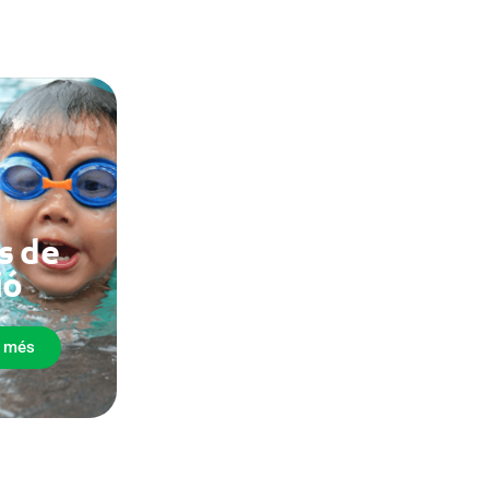
s de
ió
e més