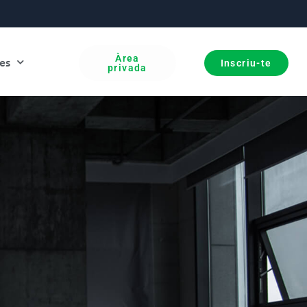
Àrea
es
Inscriu-te
privada