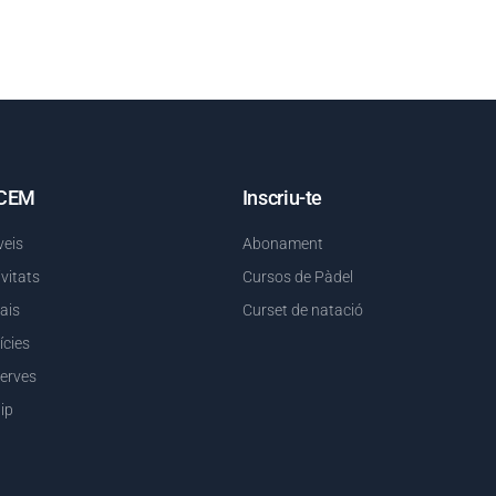
 CEM
Inscriu-te
veis
Abonament
ivitats
Cursos de Pàdel
ais
Curset de natació
ícies
erves
ip