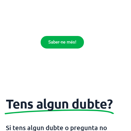
La nostra oferta de serveis és el
complement ideal per a cuidar-te
i ajudar-te a gaudir d'una millor
salut.
Saber-ne més!
Tens algun dubte?
Si tens algun dubte o pregunta no