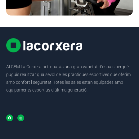
Al CEM La Corxera hi trobaràs una gran varietat d’espais perquè
puguis realitzar qualsevol de les pràctiques esportives que oferim
amb confort i seguretat. Totes les sales estan equipades amb
equipaments esportius d’última generació.