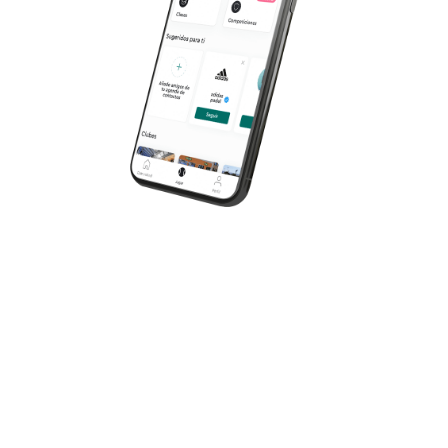
Els serveis del CEM
La Corxera