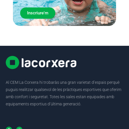
Inscriure'm
Al CEM La Corxera hi trobaràs una gran varietat d’espais perquè
puguis realitzar qualsevol de les pràctiques esportives que oferim
amb confort i seguretat. Totes les sales estan equipades amb
equipaments esportius d’última generació.