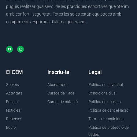
puguis realitzar qualsevol de les pràctiques esportives que oferim
amb confort i seguretat. Totes les sales estan equipades amb
equipaments esportius d’última generació.
El CEM
Inscriu-te
Legal
Serveis
Abonament
Política de privacitat
Activitats
Cursos de Pàdel
Condicions d'us
Espais
Curset de natació
Política de cookies
Notícies
Política de cancel·lació
Reserves
Termes i condicions
Equip
Política de protecció de
dades