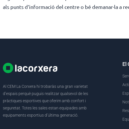
als punts d’informació del centre o bé demanar-la a re
El
Ser
Act
Al CEM La Corxera hi trobaràs una gran varietat
Esp
d’espais perquè puguis realitzar qualsevol de les
pràctiques esportives que oferim amb confort i
Not
seguretat. Totes les sales estan equipades amb
Res
equipaments esportius d’última generació.
Equ