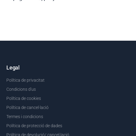
Legal
Política de privacitat
Condicions d'us
Política de cookies
Política de cancel·lació
Termes i condicions
Política de protecció de dades
Política de devolució/ cancel·lació