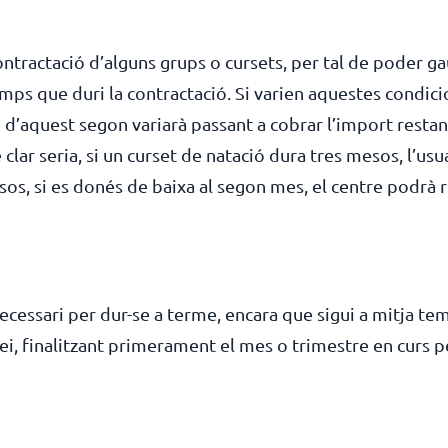
ontractació d’alguns grups o cursets, per tal de poder g
emps que duri la contractació. Si varien aquestes condici
 d’aquest segon variarà passant a cobrar l’import restant
ar seria, si un curset de natació dura tres mesos, l’usua
os, si es donés de baixa al segon mes, el centre podrà r
ecessari per dur-se a terme, encara que sigui a mitja te
vei, finalitzant primerament el mes o trimestre en curs pe