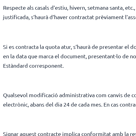
Respecte als casals d’estiu, hivern, setmana santa, etc.
justificada, s’haurà d’haver contractat prèviament l’ass
Si es contracta la quota atur, s’haurà de presentar el d
en la data que marca el document, presentant-lo de nou a
Estàndard corresponent.
Qualsevol modificació administrativa com canvis de co
electrònic, abans del dia 24 de cada mes. En cas contr
Signar aquest contracte implica conformitat amb la res