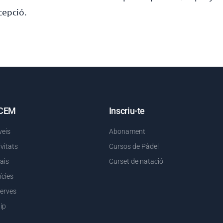
cepció.
 CEM
Inscriu-te
veis
Abonament
ivitats
Cursos de Pàdel
ais
Curset de natació
ícies
erves
ip