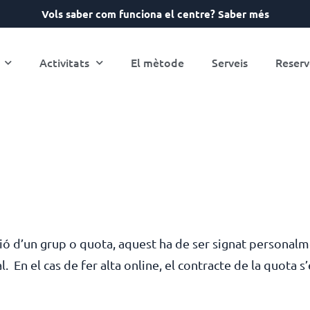
Vols saber com funciona el centre? Saber més
Activitats
El mètode
Serveis
Reserv
tació d’un grup o quota, aquest ha de ser signat persona
. En el cas de fer alta online, el contracte de la quota s