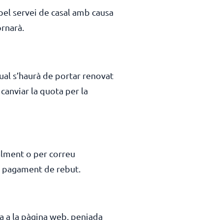
 pel servei de casal amb causa
ornarà.
qual s’haurà de portar renovat
 canviar la quota per la
alment o per correu
nt pagament de rebut.
a a la pàgina web, penjada