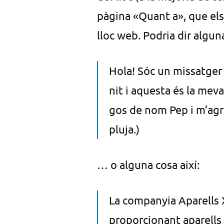
pàgina «Quant a», que els 
lloc web. Podria dir alguna
Hola! Sóc un missatger 
nit i aquesta és la mev
gos de nom Pep i m’agrad
pluja.)
… o alguna cosa així:
La companyia Aparells X
proporcionant aparells d