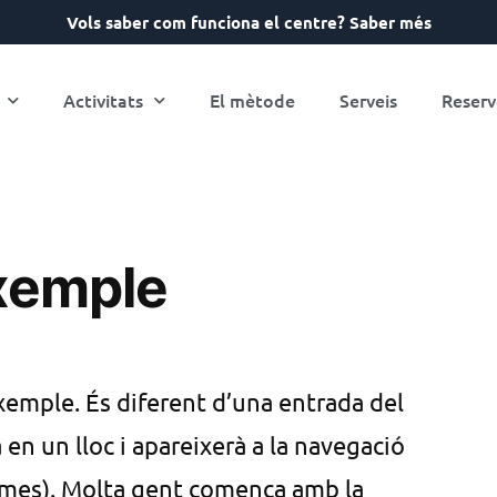
Vols saber com funciona el centre? Saber més
Activitats
El mètode
Serveis
Reserv
xemple
emple. És diferent d’una entrada del
en un lloc i apareixerà a la navegació
 temes). Molta gent comença amb la