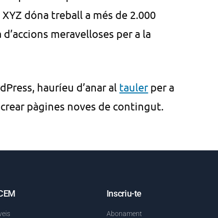
 XYZ dóna treball a més de 2.000
 d’accions meravelloses per a la
dPress, hauríeu d’anar al
tauler
per a
 crear pàgines noves de contingut.
 CEM
Inscriu-te
veis
Abonament